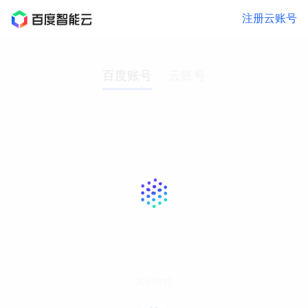
注册云账号
百度账号
云账号
其他方式