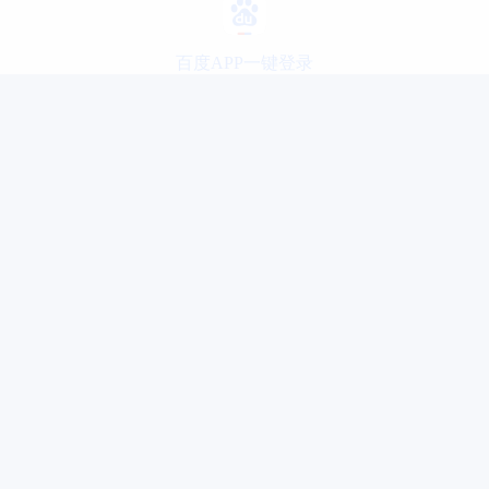
百度APP一键登录