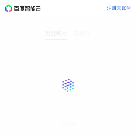
注册云账号
百度账号
云账号
其他方式