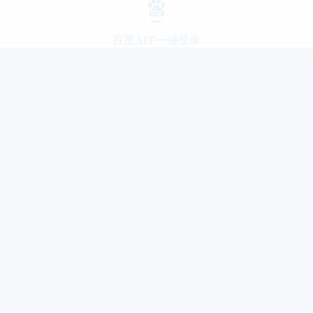
百度APP一键登录