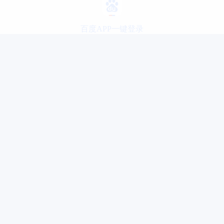
百度APP一键登录