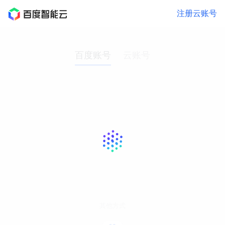
注册云账号
百度账号
云账号
其他方式