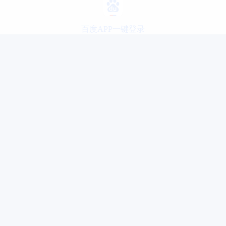
百度APP一键登录