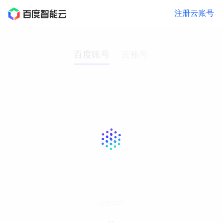
注册云账号
百度账号
云账号
其他方式