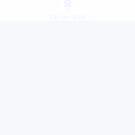
百度APP一键登录