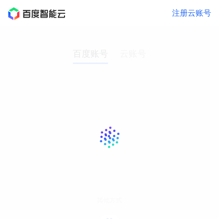
注册云账号
百度账号
云账号
其他方式