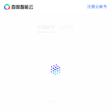
注册云账号
百度账号
云账号
其他方式