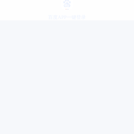
百度APP一键登录