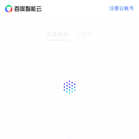
注册云账号
百度账号
云账号
其他方式