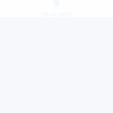
百度APP一键登录