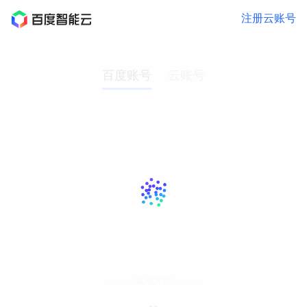
注册云账号
百度账号
云账号
其他方式