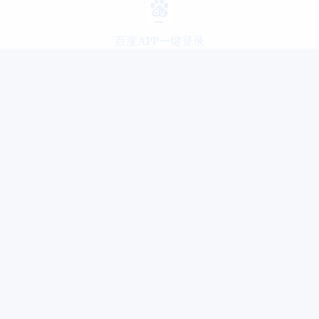
百度APP一键登录