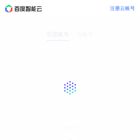
注册云账号
百度账号
云账号
其他方式