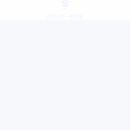
百度APP一键登录