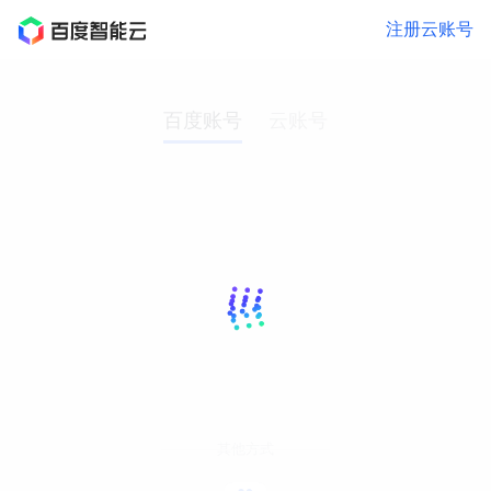
注册云账号
百度账号
云账号
其他方式