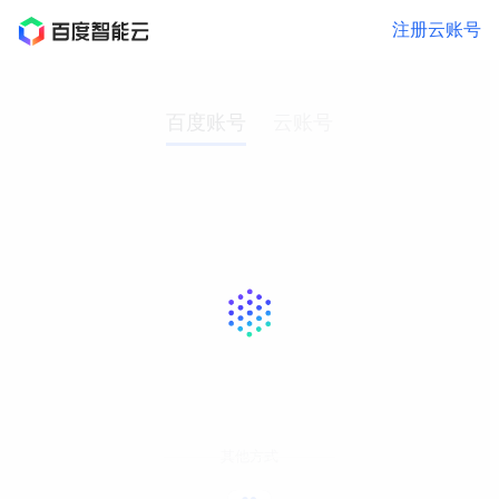
注册云账号
百度账号
云账号
其他方式