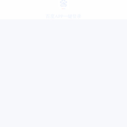
百度APP一键登录