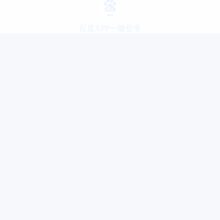
百度APP一键登录