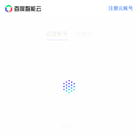
注册云账号
百度账号
云账号
其他方式