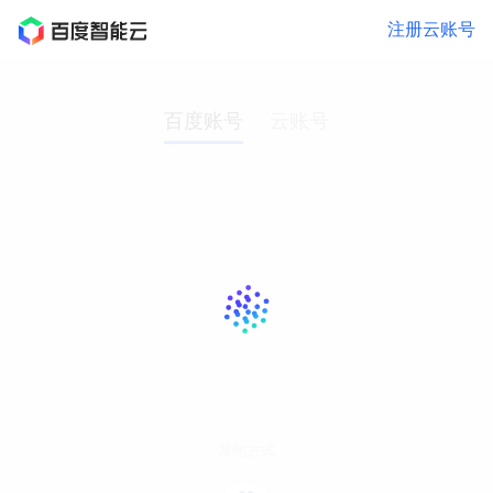
注册云账号
百度账号
云账号
其他方式