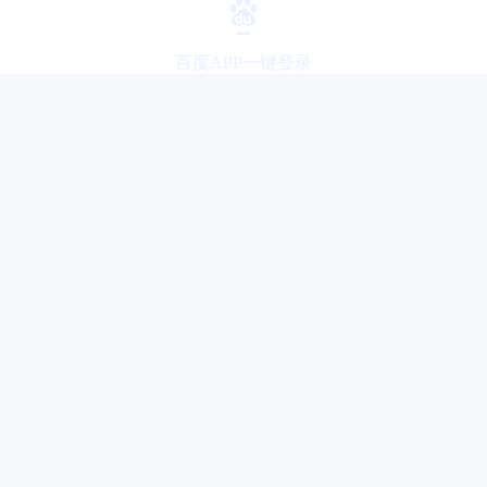
百度APP一键登录